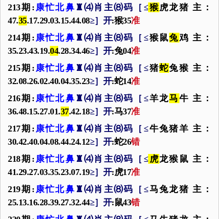
213期:
康忙北鼻
♜
⑷肖主⑻码
［≤
猴
虎龙猪 主：
47.
35
.17.29.03.15.44.08
≥］
开
:猴35
准
214期:
康忙北鼻
♜
⑷肖主⑻码
［≤
猴鼠
兔
鸡 主：
35.23.43.19.
04
.28.34.46
≥］
开
:兔04
准
215期:
康忙北鼻
♜
⑷肖主⑻码
［≤
猪
蛇
兔猴 主：
32.08.26.02.40.04.35.23
≥］
开
:蛇14
准
216期:
康忙北鼻
♜
⑷肖主⑻码
［≤
羊龙
马
牛 主：
36.48.15.27.01.
37
.42.18
≥］
开
:马37
准
217期:
康忙北鼻
♜
⑷肖主⑻码
［≤
牛兔猪羊 主：
30.42.40.04.08.44.24.12
≥］
开
:蛇26
错
218期:
康忙北鼻
♜
⑷肖主⑻码
［≤
虎
龙猴鼠 主：
41.29.27.03.35.23.07.19
≥］
开
:虎17
准
219期:
康忙北鼻
♜
⑷肖主⑻码
［≤
马兔龙猪 主：
25.13.16.28.39.27.32.44
≥］
开
:鼠43
错