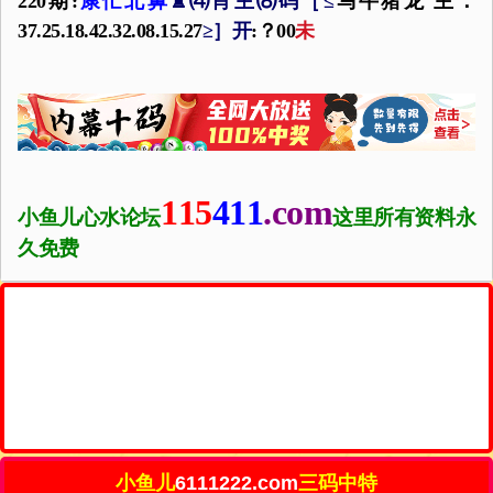
220期:
康忙北鼻
♜
⑷肖主⑻码
［≤
马牛猪龙 主：
37.25.18.42.32.08.15.27
≥］
开
:？00
未
115
411
.com
小鱼儿心水论坛
这里所有资料永
久免费
小鱼儿
6111222.com
三码中特