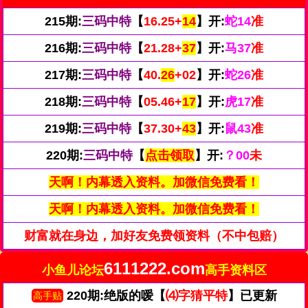
215期:
三码中特
【
16.25+
14
】开:
蛇14
准
216期:
三码中特
【
21.28+
37
】开:
马37
准
217期:
三码中特
【
40.
26
+02
】开:
蛇26
准
218期:
三码中特
【
05.46+
17
】开:
虎17
准
219期:
三码中特
【
37.30+
43
】开:
鼠43
准
220期:
三码中特
【
点击领取
】开:
？00
未
天啊！内幕透入资料。加微信免费看！
天啊！内幕透入资料。加微信免费看！
财富就在身边，加好友免费领资料（不中包赔）
6111222.com
小鱼儿论坛
高手资料区
220期:绝版的嗳【
⑷字猜平特
】已更新
高手贴